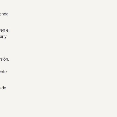
ienda
en el
ar y
rsión.
ente
a de