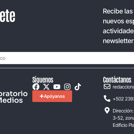
ete
Recibe las
nuevos esp
actividade
newsletter
Síguenos
Contáctanos
redaccion
Apóyanos
+502 239
Dirección:
3-52, zona
Edificio P