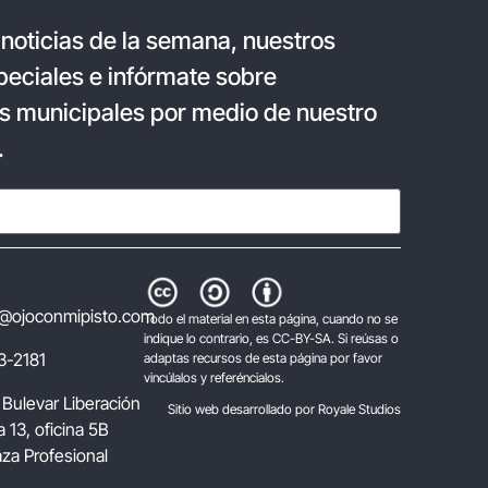
 noticias de la semana, nuestros
eciales e infórmate sobre
s municipales por medio de nuestro
.
@ojoconmipisto.com
Todo el material en esta página, cuando no se
indique lo contrario, es CC-BY-SA. Si reúsas o
3-2181
adaptas recursos de esta página por favor
vincúlalos y referéncialos.
 Bulevar Liberación
Sitio web desarrollado por Royale Studios
 13, oficina 5B
laza Profesional