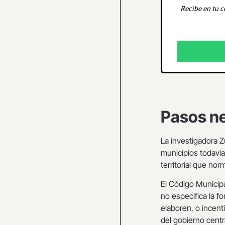
Recibe en tu c
Pasos n
La investigadora Z
municipios todaví
territorial que n
El Código Municipa
no especifica la f
elaboren, o incen
del gobierno centra