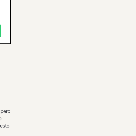
 pero
o
uesto