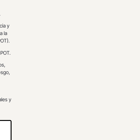
.
cia y
a la
POT).
 POT.
os,
esgo,
n
ales y