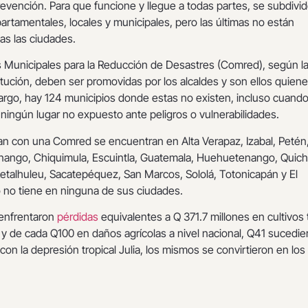
vención. Para que funcione y llegue a todas partes, se subdivi
rtamentales, locales y municipales, pero las últimas no están
as las ciudades.
 Municipales para la Reducción de Desastres (Comred), según la
titución, deben ser promovidas por los alcaldes y son ellos quiene
argo, hay 124 municipios donde estas no existen, incluso cuand
ningún lugar no expuesto ante peligros o vulnerabilidades.
n con una Comred se encuentran en Alta Verapaz, Izabal, Petén,
nango, Chiquimula, Escuintla, Guatemala, Huehuetenango, Quich
etalhuleu, Sacatepéquez, San Marcos, Sololá, Totonicapán y El
o no tiene en ninguna de sus ciudades.
 enfrentaron
pérdidas
equivalentes a Q 371.7 millones en cultivos 
 y de cada Q100 en daños agrícolas a nivel nacional, Q41 sucedie
 con la depresión tropical Julia, los mismos se convirtieron en lo