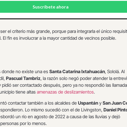
ser el criterio más grande, porque para integrarla el único requisi
 El fin es involucrar a la mayor cantidad de vecinos posible.
s donde no existe una es
Santa Catarina Ixtahuacán
, Sololá. Al
dil,
Pascual Tambriz
, la razón solo negó poder atender la entrev
pidió ser contactado después, pero ya no respondió las llamad
nicipio tiene altas
amenazas de deslizamientos
.
ntó contactar también a los alcaldes de
Uspantán
y
San Juan C
espondieron. Lo mismo sucedió con el de Livingston,
Daniel Pint
sbordó un río en agosto de 2022 a causa de las lluvias y dejó
 personas por lo menos.