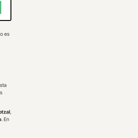
to es
ista
as
otzal
,
o
. En