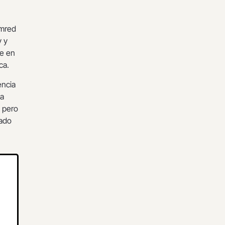
omred
y y
re en
ca.
encia
 a
, pero
tado