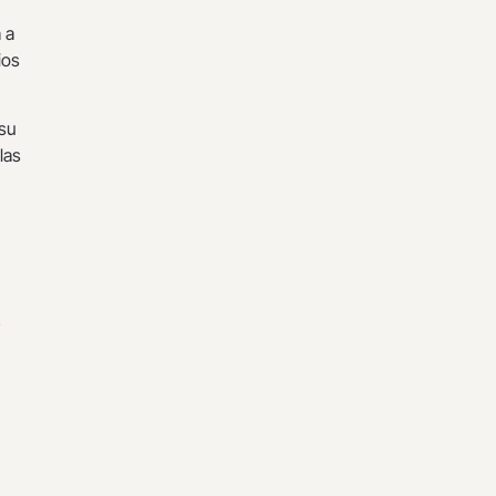
 a
ios
 su
las
s