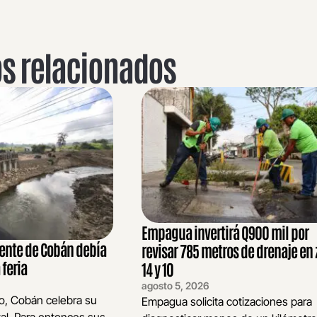
os relacionados
Empagua invertirá Q900 mil por
cente de Cobán debía
revisar 785 metros de drenaje en
 feria
14 y 10
agosto 5, 2026
to, Cobán celebra su
Empagua solicita cotizaciones para
al. Para entonces sus