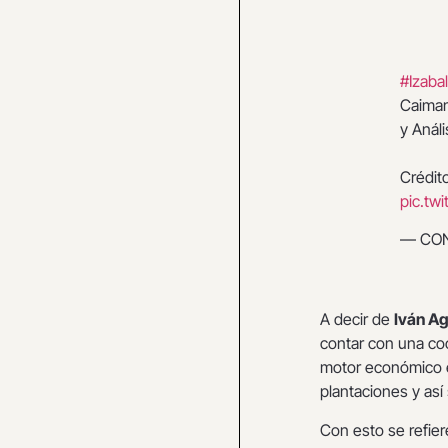
#Izabal
Caiman
y Anál
Crédit
pic.tw
— CON
A decir de
Iván Ag
contar con una co
motor económico e
plantaciones y así
Con esto se refier