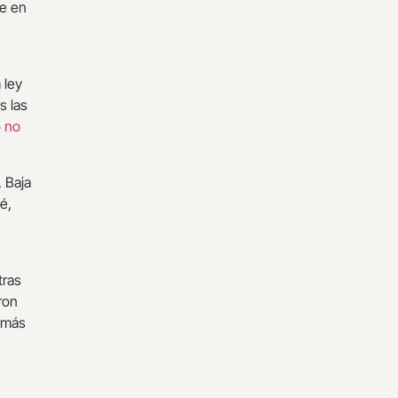
de en
 ley
s las
o
no
 Baja
é,
tras
ron
s más