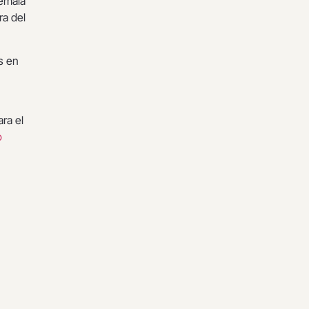
temala
ra del
s en
ra el
o