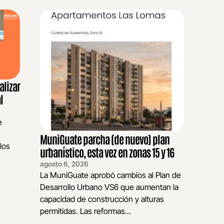
alizar
al
e
MuniGuate parcha (de nuevo) plan
 los
urbanístico, esta vez en zonas 15 y 16
agosto 6, 2026
La MuniGuate aprobó cambios al Plan de
Desarrollo Urbano VS6 que aumentan la
capacidad de construcción y alturas
permitidas. Las reformas...