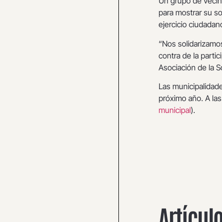
Un grupo de vecin
para mostrar su so
ejercicio ciudadan
“Nos solidarizam
contra de la parti
Asociación de la 
Las municipalidade
próximo año. A las
municipal
).
Artícul