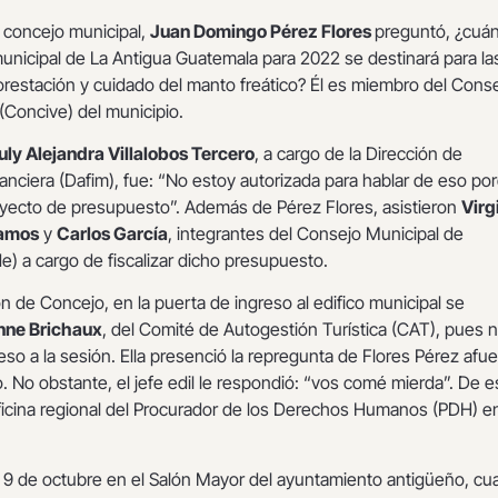
 concejo municipal,
Juan Domingo Pérez Flores
preguntó, ¿cuá
unicipal de La Antigua Guatemala para 2022 se destinará para la
orestación y cuidado del manto freático? Él es miembro del Cons
(Concive) del municipio.
uly Alejandra Villalobos Tercero
, a cargo de la Dirección de
anciera (Dafim), fue: “No estoy autorizada para hablar de eso po
yecto de presupuesto”. Además de Pérez Flores, asistieron
Virg
Ramos
y
Carlos García
, integrantes del Consejo Municipal de
) a cargo de fiscalizar dicho presupuesto.
n de Concejo, en la puerta de ingreso al edifico municipal se
nne Brichaux
, del Comité de Autogestión Turística (CAT), pues n
reso a la sesión. Ella presenció la repregunta de Flores Pérez afue
 No obstante, el jefe edil le respondió: “vos comé mierda”. De e
ficina regional del Procurador de los Derechos Humanos (PDH) en
 9 de octubre en el Salón Mayor del ayuntamiento antigüeño, c