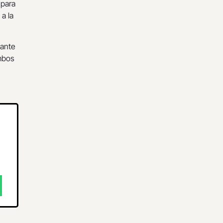
 para
 a la
 ante
ambos