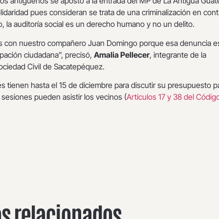
os antigüeños se apostó a la entrada del MP de La Antigua Gua
lidaridad pues consideran se trata de una criminalización en cont
o, la auditoría social es un derecho humano y no un delito.
os con nuestro compañero Juan Domingo porque esa denuncia e
cipación ciudadana”, precisó,
Amalia Pellecer
, integrante de la
Sociedad Civil de Sacatepéquez.
s tienen hasta el 15 de diciembre para discutir su presupuesto pa
 sesiones pueden asistir los vecinos (
Artículos 17 y 38 del Códig
os relacionados