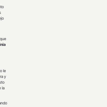
nto
s
ejo
rque
inia
o le
ra y
sto
 la
uando