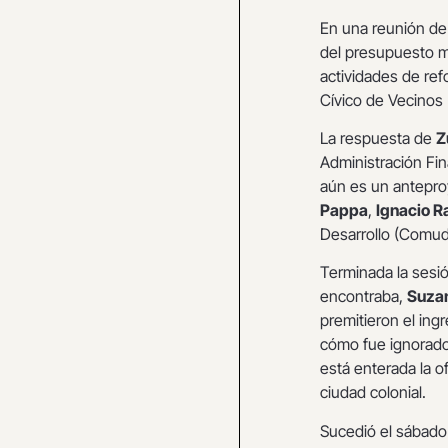
En una reunión de
del presupuesto m
actividades de ref
Cívico de Vecinos 
La respuesta de
Z
Administración Fin
aún es un antepro
Pappa
,
Ignacio 
Desarrollo (Comude
Terminada la sesió
encontraba,
Suza
premitieron el ing
cómo fue ignorado.
está enterada la o
ciudad colonial.
Sucedió el sábado