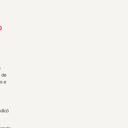
o
u
s de
as e
ndicó