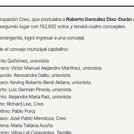
grupación Creo, que postulaba a
Roberto González Díaz-Durán
 segundo lugar con 152,932 votos y tendrá cuatro concejales.
o emergente, logró ingresar a una concejal.
o el concejo municipal capitalino:
ardo Quiñónez, unionista
mero: Víctor Manuel Alejandro Martínez, unionista
undo: Alessandra Gallio, unionista
cero: Keving Roberto René Aldana, unionista
rto: Luis Germán Pineda, unionista
nto: Alejandra María Paiz, unionista
to: Richard Lee, Creo
timo: Pablo Poroj
tavo: José Pablo Mendoza, Creo
ena: María Tatiana Acuña
imo: Vilma Lyli Caravantes, Semilla