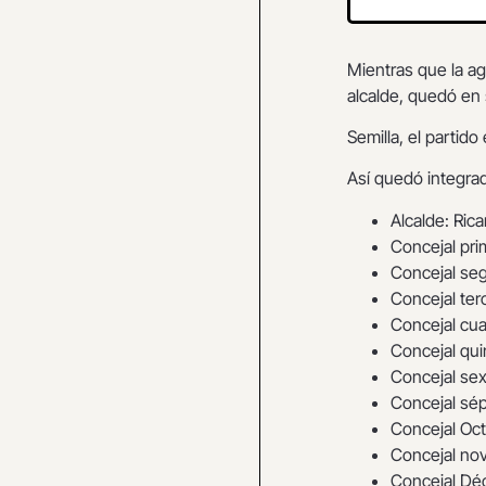
Mientras que la a
alcalde, quedó en
Semilla, el partid
Así quedó integrad
Alcalde: Ric
Concejal pri
Concejal seg
Concejal ter
Concejal cua
Concejal qui
Concejal sex
Concejal sép
Concejal Oc
Concejal nov
Concejal Déc