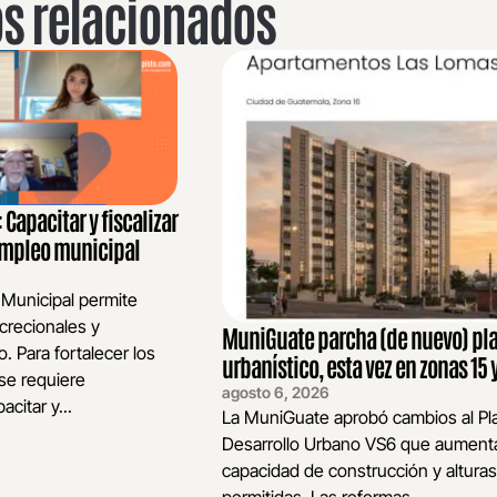
os relacionados
Capacitar y fiscalizar
 empleo municipal
 Municipal permite
crecionales y
MuniGuate parcha (de nuevo) pl
o. Para fortalecer los
urbanístico, esta vez en zonas 15 y
se requiere
agosto 6, 2026
acitar y...
La MuniGuate aprobó cambios al Pl
Desarrollo Urbano VS6 que aumenta
capacidad de construcción y alturas