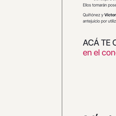
Ellos tomarán pos
Quiñónez y
Vícto
antejuicio por uti
ACÁ TE
en el co