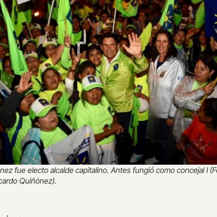
nez fue electo alcalde capitalino. Antes fungió como concejal I (F
cardo Quiñónez).