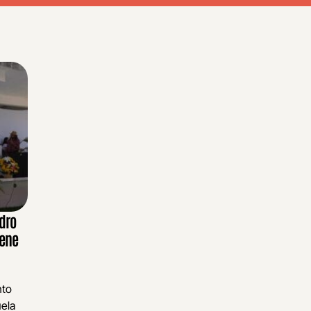
dro
iene
nto
uela