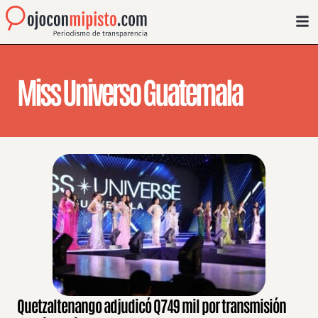
Miss Universo Guatemala
Quetzaltenango adjudicó Q749 mil por transmisión