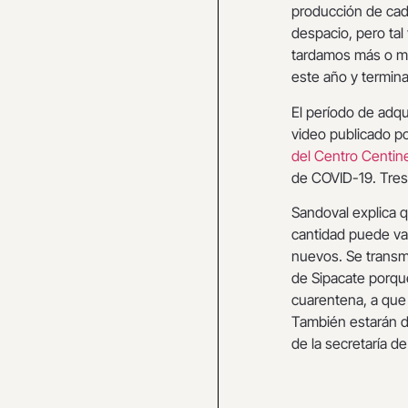
producción de cad
despacio, pero ta
tardamos más o me
este año y terminar
El período de adqu
video publicado po
del Centro Centine
de COVID-19. Tres
Sandoval explica q
cantidad puede var
nuevos. Se transm
de Sipacate porque
cuarentena, a que 
También estarán di
de la secretaría d