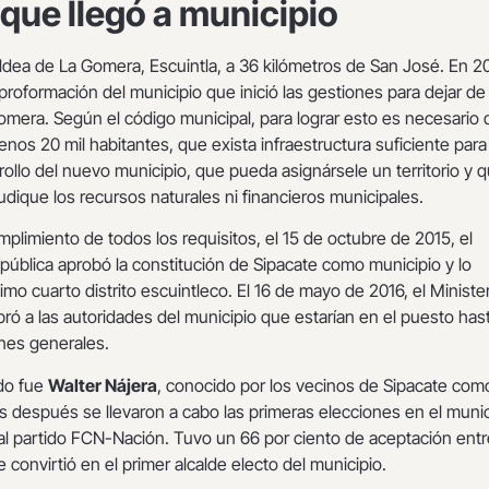
 que llegó a municipio
ldea de La Gomera, Escuintla, a 36 kilómetros de San José. En 2
proformación del municipio que inició las gestiones para dejar de
omera. Según el código municipal, para lograr esto es necesario
menos 20 mil habitantes, que exista infraestructura suficiente para
rrollo del nuevo municipio, que pueda asignársele un territorio y 
judique los recursos naturales ni financieros municipales.
umplimiento de todos los requisitos, el 15 de octubre de 2015, el
ública aprobó la constitución de Sipacate como municipio y lo
imo cuarto distrito escuintleco. El 16 de mayo de 2016, el Ministe
 a las autoridades del municipio que estarían en el puesto hast
ones generales.
ado fue
Walter Nájera
, conocido por los vecinos de Sipacate com
 después se llevaron a cabo las primeras elecciones en el munic
al partido FCN-Nación. Tuvo un 66 por ciento de aceptación entr
 convirtió en el primer alcalde electo del municipio.