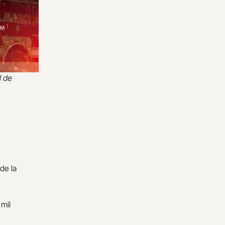
d de
 de la
 mil