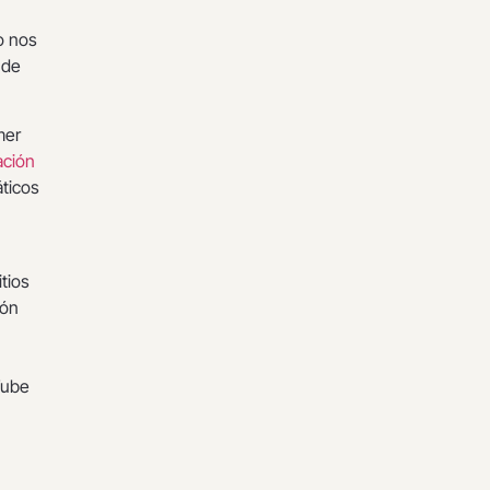
o nos
 de
mer
ación
áticos
tios
ión
Tube