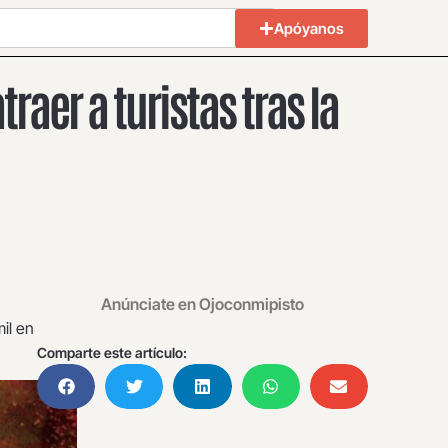
Apóyanos
raer a turistas tras la
Anúnciate en Ojoconmipisto
il en
Comparte este artículo: