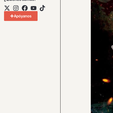
Apóyanos