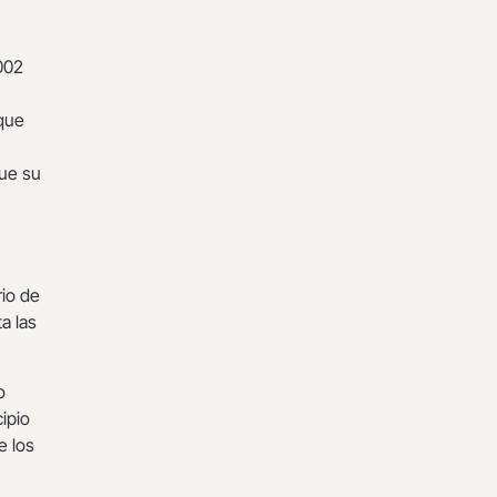
002
 que
que su
rio de
a las
o
ipio
e los