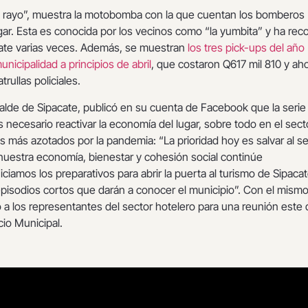
“El rayo”, muestra la motobomba con la que cuentan los bomberos
gar. Esta es conocida por los vecinos como “la yumbita” y ha reco
acate varias veces. Además, se muestran
los tres pick-ups del año
unicipalidad a principios de abril
, que costaron Q617 mil 810 y ah
rullas policiales.
calde de Sipacate, publicó en su cuenta de Facebook que la serie
necesario reactivar la economía del lugar, sobre todo en el sect
los más azotados por la pandemia: “La prioridad hoy es salvar al s
 nuestra economía, bienestar y cohesión social continúe
iciamos los preparativos para abrir la puerta al turismo de Sipaca
episodios cortos que darán a conocer el municipio”. Con el mism
a los representantes del sector hotelero para una reunión este 
cio Municipal.