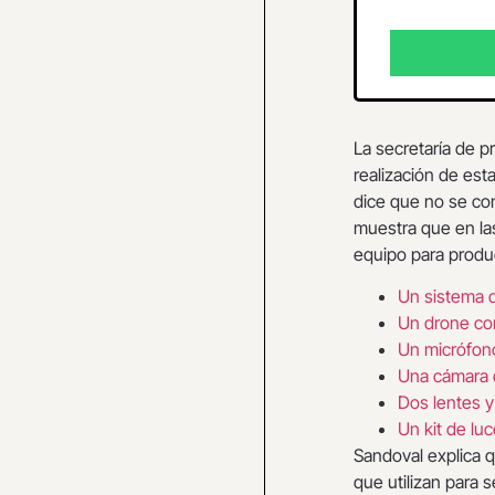
La secretaría de p
realización de est
dice que no se co
muestra que en la
equipo para produc
Un sistema 
Un drone co
Un micrófono
Una cámara 
Dos lentes y
Un kit de lu
Sandoval explica 
que utilizan para s