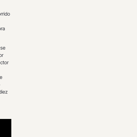
rrido
ora
 se
or
ector
te
o
diez