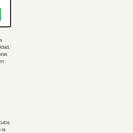
a
idad,
pras
en
culos
 la