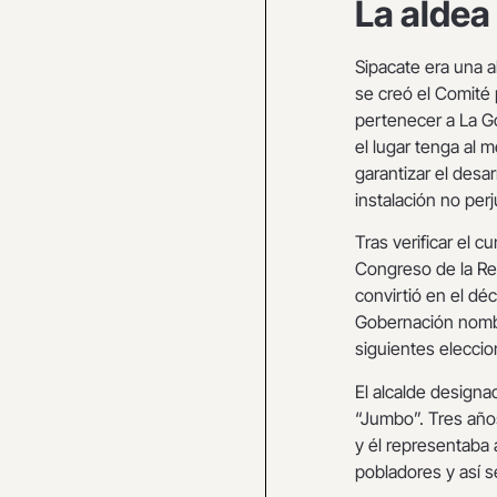
La aldea
Sipacate era una a
se creó el Comité 
pertenecer a La G
el lugar tenga al 
garantizar el desa
instalación no per
Tras verificar el c
Congreso de la Rep
convirtió en el déc
Gobernación nombró
siguientes elecci
El alcalde design
“Jumbo”. Tres años
y él representaba 
pobladores y así se